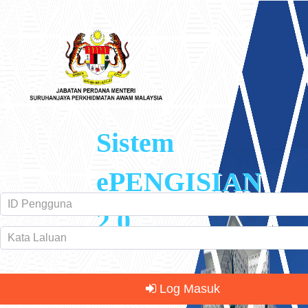
Sistem
ePENGISIAN
2.0
Log Masuk